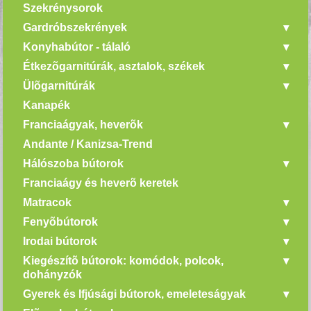
Szekrénysorok
Gardróbszekrények
Konyhabútor - tálaló
Étkezõgarnitúrák, asztalok, székek
Ülõgarnitúrák
Kanapék
Franciaágyak, heverõk
Andante / Kanizsa-Trend
Hálószoba bútorok
Franciaágy és heverõ keretek
Matracok
Fenyõbútorok
Irodai bútorok
Kiegészítõ bútorok: komódok, polcok,
dohányzók
Gyerek és Ifjúsági bútorok, emeleteságyak