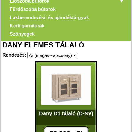
Elõszoba bútorok
Fürdõszoba bútorok
Lakberendezési- és ajándéktárgyak
Kerti garnitúrák
Szõnyegek
DANY ELEMES TÁLALÓ
Rendezés:
Dany D1 tálaló (D-Ny)