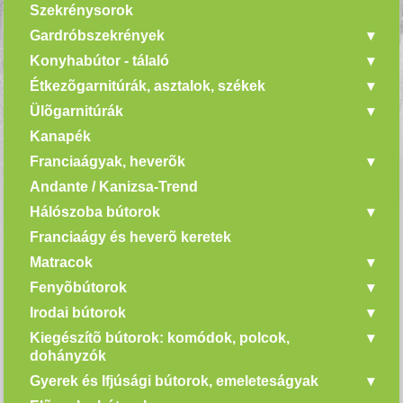
Szekrénysorok
Gardróbszekrények
Konyhabútor - tálaló
Étkezõgarnitúrák, asztalok, székek
Ülõgarnitúrák
Kanapék
Franciaágyak, heverõk
Andante / Kanizsa-Trend
Hálószoba bútorok
Franciaágy és heverõ keretek
Matracok
Fenyõbútorok
Irodai bútorok
Kiegészítõ bútorok: komódok, polcok,
dohányzók
Gyerek és Ifjúsági bútorok, emeleteságyak