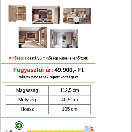
Minőség:
I. osztályú minőségi bútor (ellenőrzött)
Fogyasztói ár:
49.900,- Ft
Nálunk nincsenek rejtett költségek!
Magasság
112,5 cm
Mélység
40,5 cm
Hossz
105 cm
db