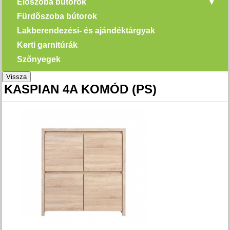
Elõszoba bútorok
Fürdõszoba bútorok
Lakberendezési- és ajándéktárgyak
Kerti garnitúrák
Szõnyegek
Vissza
KASPIAN 4A KOMÓD (PS)