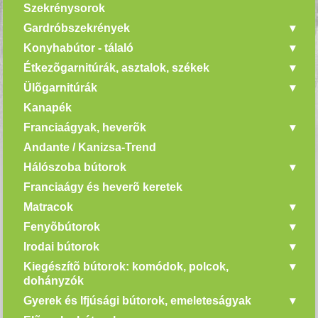
Szekrénysorok
Gardróbszekrények
Konyhabútor - tálaló
Étkezõgarnitúrák, asztalok, székek
Ülõgarnitúrák
Kanapék
Franciaágyak, heverõk
Andante / Kanizsa-Trend
Hálószoba bútorok
Franciaágy és heverõ keretek
Matracok
Fenyõbútorok
Irodai bútorok
Kiegészítõ bútorok: komódok, polcok,
dohányzók
Gyerek és Ifjúsági bútorok, emeleteságyak