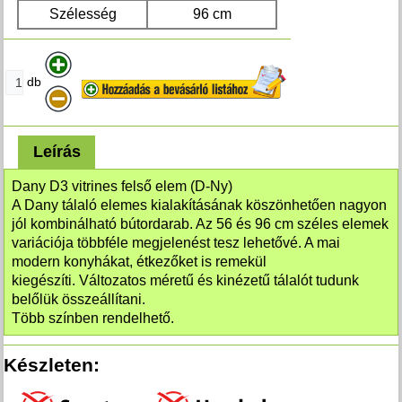
Szélesség
96 cm
db
Leírás
Dany D3 vitrines felső elem (D-Ny)
A Dany tálaló elemes kialakításának köszönhetően nagyon
jól kombinálható bútordarab. Az 56 és 96 cm széles elemek
variációja többféle megjelenést tesz lehetővé. A mai
modern konyhákat, étkezőket is remekül
kiegészíti. Változatos méretű és kinézetű tálalót tudunk
belőlük összeállítani.
Több színben rendelhető.
Készleten: