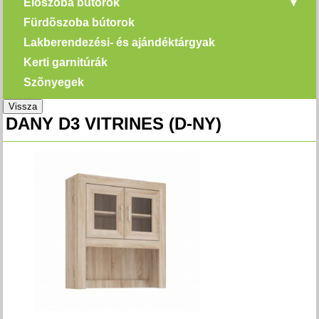
Elõszoba bútorok
Fürdõszoba bútorok
Lakberendezési- és ajándéktárgyak
Kerti garnitúrák
Szõnyegek
Vissza
DANY D3 VITRINES (D-NY)