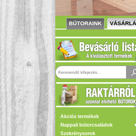
BÚTORAINK
VÁSÁRL
Akciós termékek
Nappali bútorcsaládok
Szekrénysorok