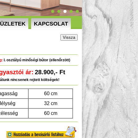
 ÜZLETEK
KAPCSOLAT
Vissza
g:
I. osztályú minőségi bútor (ellenőrzött)
gyasztói ár:
28.900,- Ft
álunk nincsenek rejtett költségek!
agasság
60 cm
élység
32 cm
élesség
60 cm