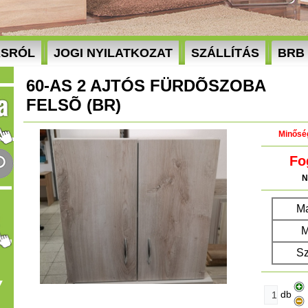
ÁSRÓL
JOGI NYILATKOZAT
SZÁLLÍTÁS
BRB
60-AS 2 AJTÓS FÜRDÕSZOBA
FELSÕ (BR)
Minősé
Fo
N
M
M
Sz
db