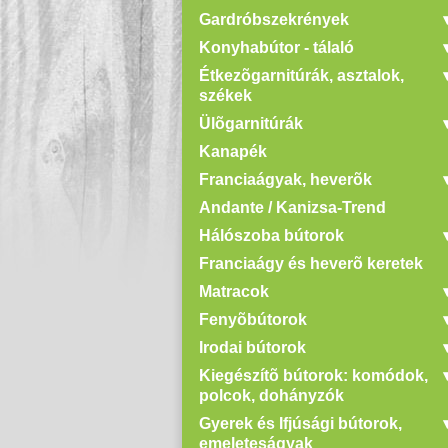
Gardróbszekrények
Konyhabútor - tálaló
Étkezõgarnitúrák, asztalok,
székek
Ülõgarnitúrák
Kanapék
Franciaágyak, heverõk
Andante / Kanizsa-Trend
Hálószoba bútorok
Franciaágy és heverõ keretek
Matracok
Fenyõbútorok
Irodai bútorok
Kiegészítõ bútorok: komódok,
polcok, dohányzók
Gyerek és Ifjúsági bútorok,
emeleteságyak