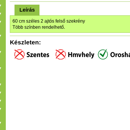
Leírás
60 cm széles 2 ajtós felső szekrény
Több színben rendelhető.
Készleten: